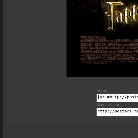
ББ-код
Зображення