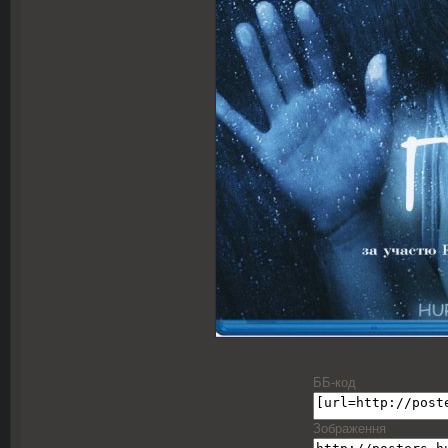
ББ-код
Зображення