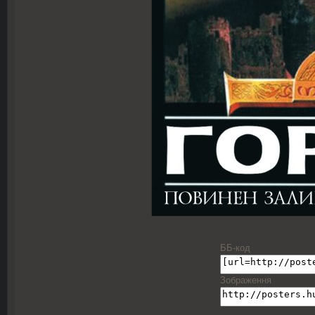
ББ-код
Зображення