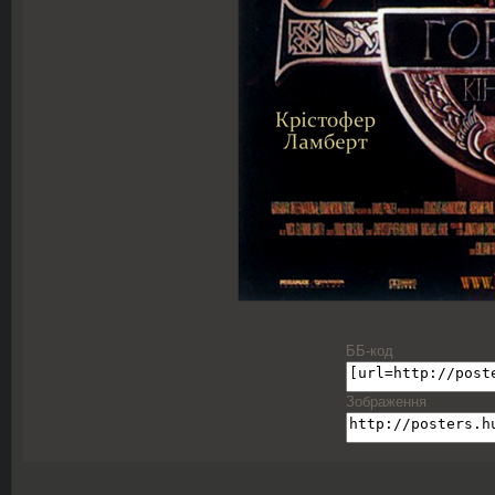
ББ-код
Зображення