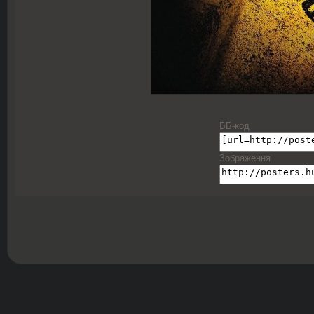
ББ-код
Зображення