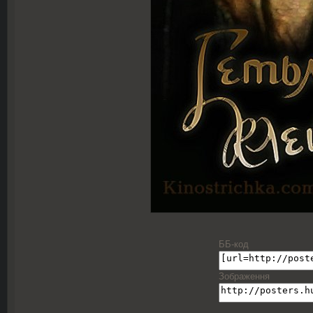
ББ-код
Зображення