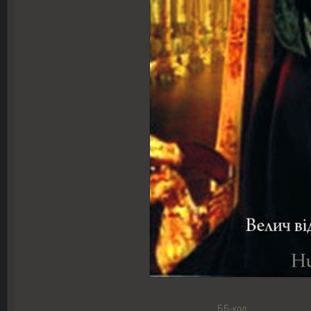
ББ-код