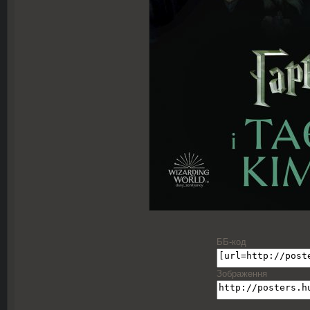
ББ-код
Зображення