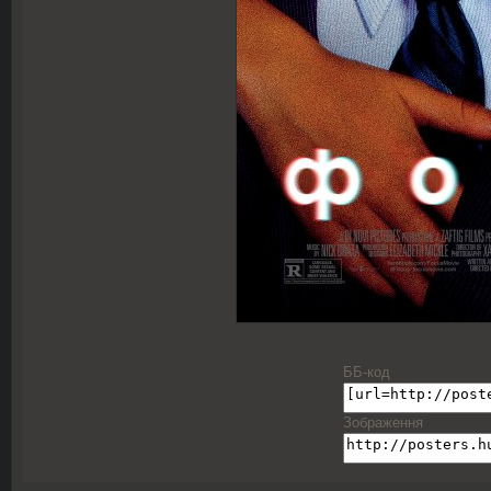
ББ-код
Зображення