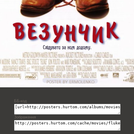
ББ-код
Зображення