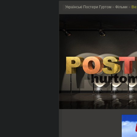
Українські Постери Гуртом
»
Фільми
»
Вез