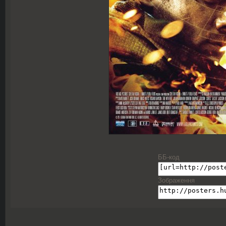
ББ-код
Зображення