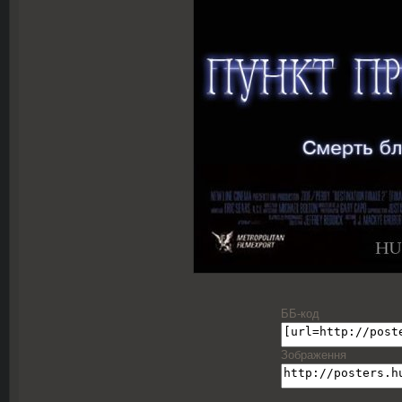
ББ-код
Зображення