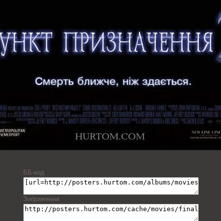
ББ-код
Зображення