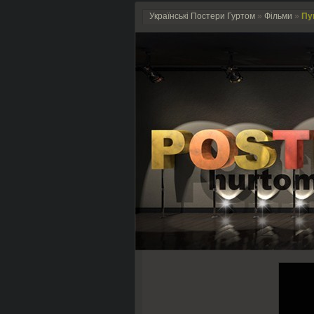
Українські Постери Гуртом
»
Фільми
»
Пун