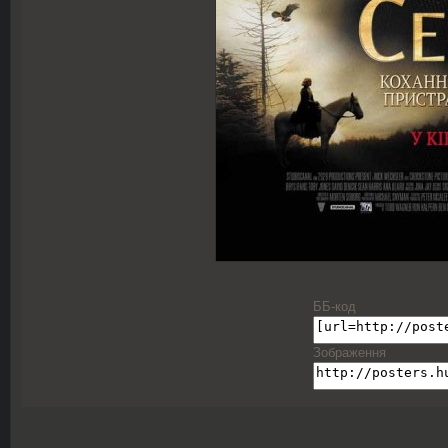
ББ-код
Зображення