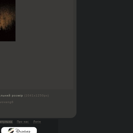
альний розмір
(1041x1250px)
 vovang6
итульна
Про нас
Логін