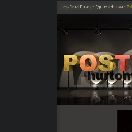
Українські Постери Гуртом
»
Фільми
»
Той