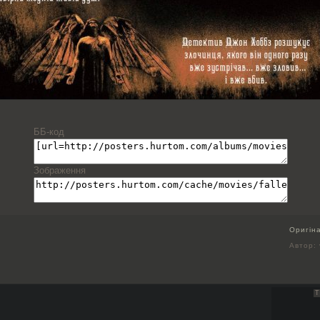
ББ-код
Зображення
Оригін
Автор:
Т