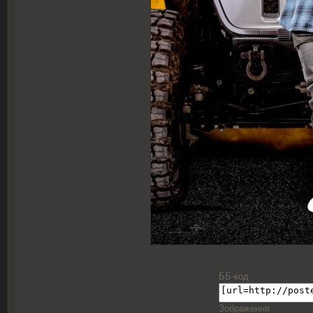
ББ-код
Зображення