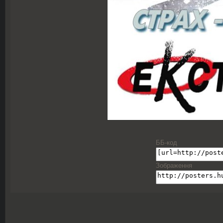
ББ-код
Зображення