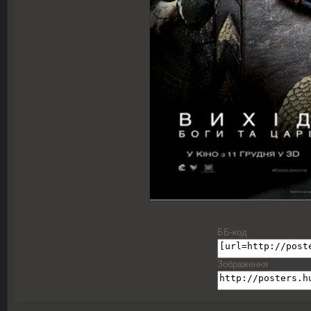
ББ-код
Зображення