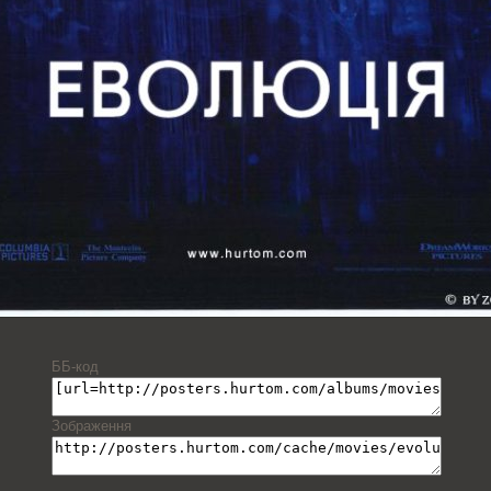
ББ-код
Зображення