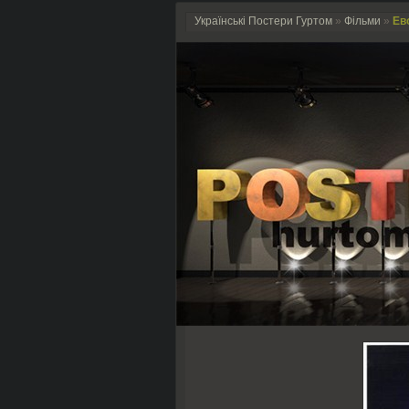
Українські Постери Гуртом
»
Фільми
»
Ево