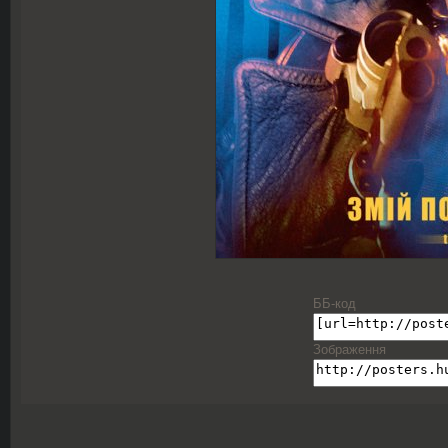
ББ-код
Зображення