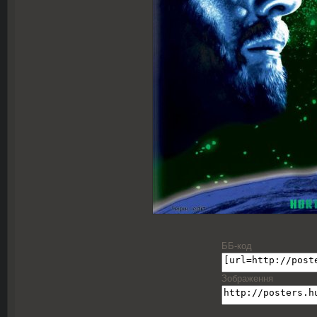
ББ-код
Зображення