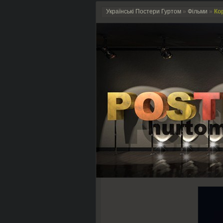
Українські Постери Гуртом
»
Фільми
»
Кор