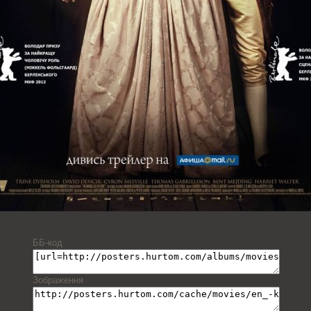
ББ-код
Зображення