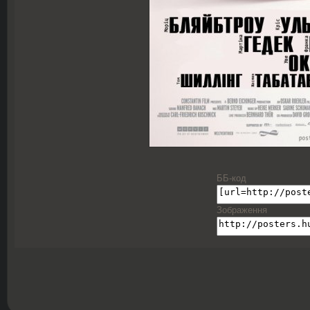
ББ-код
Зображення