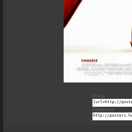
ББ-код
Зображення