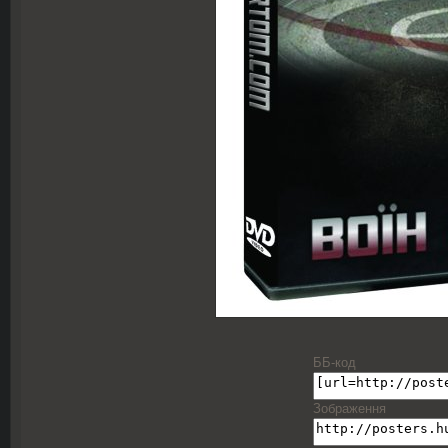
ББ-код
Зображення