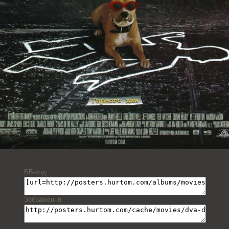
ББ-код
Зображення