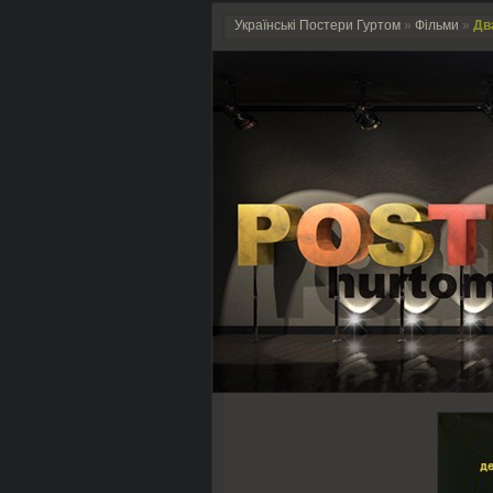
Українські Постери Гуртом
»
Фільми
»
Два