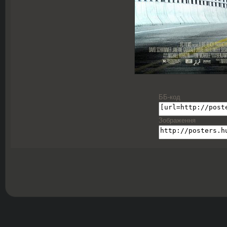
ББ-код
Зображення