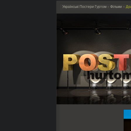
Українські Постери Гуртом
»
Фільми
»
Дра