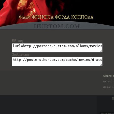
ББ-код
Зображення
Оригін
Автор: 
Дата:
1
Т