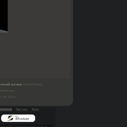
альний розмір
(500x636px)
hellforces
7.04.2011
итульна
Про нас
Логін