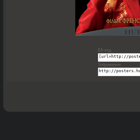
ББ-код
Зображення