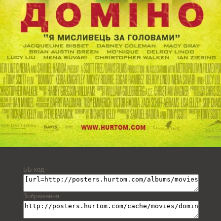
ББ-код
Зображення