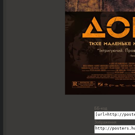
ББ-код
Зображення