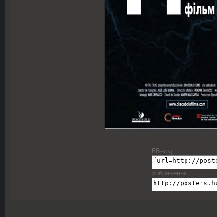
ББ-код
Зображення