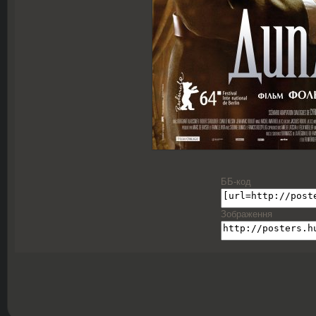
ББ-код
Зображення