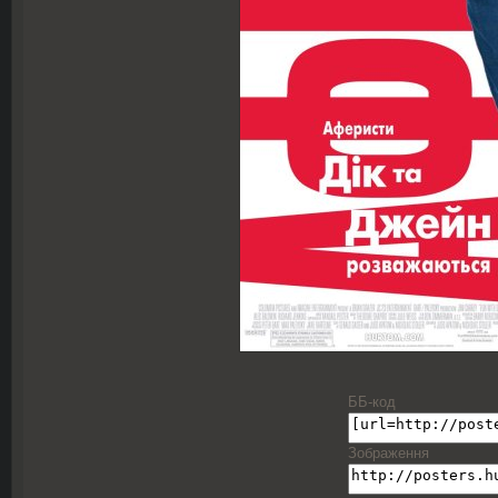
ББ-код
Зображення