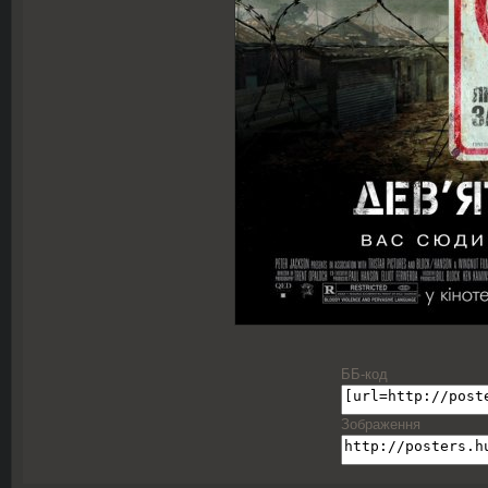
ББ-код
Зображення