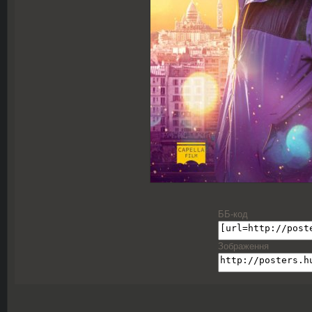
ББ-код
Зображення