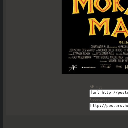
ББ-код
Зображення