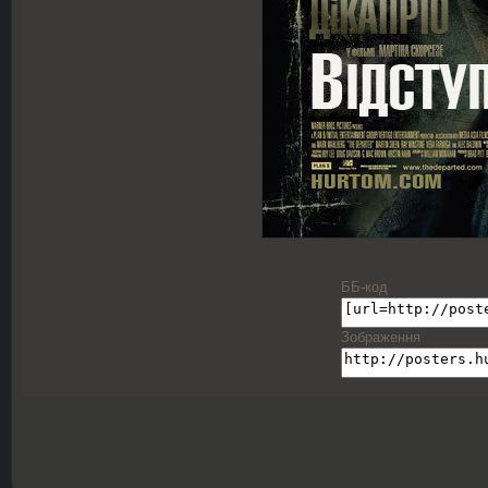
ББ-код
Зображення