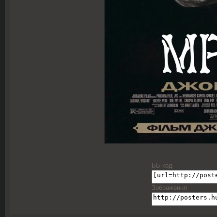
ББ-код
Зображення