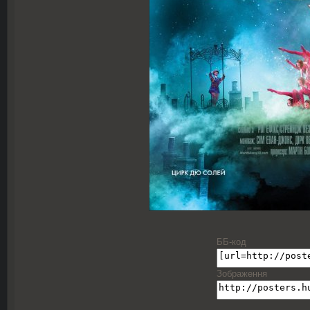
ББ-код
Зображення