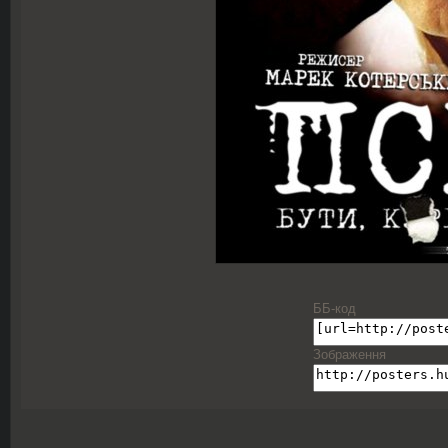
ББ-код
Зображення