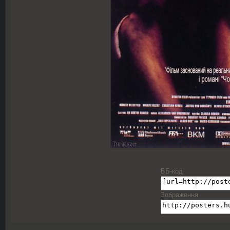
ББ-код
Зображення