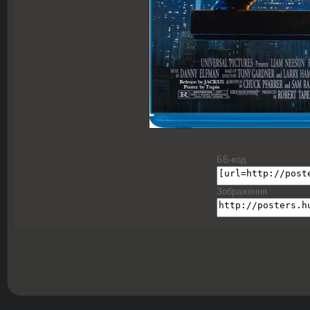
ББ-код
Зображення