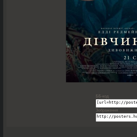
ББ-код
Зображення