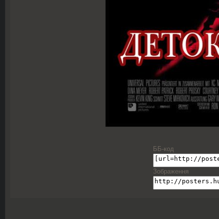
ББ-код
Зображення