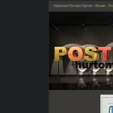
Українські Постери Гуртом
»
Фільми
»
Пла