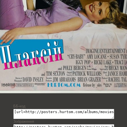
ББ-код
Зображення