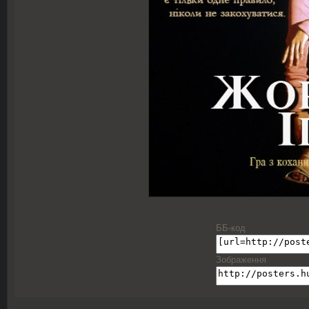
ББ-код
Зображення