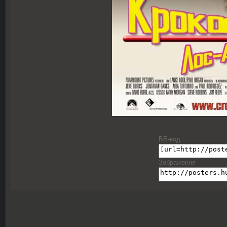
ББ-код
Зображення