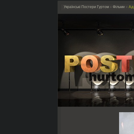
Українські Постери Гуртом
»
Фільми
»
Адр