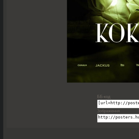
ББ-код
Зображення